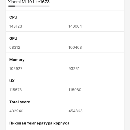
Xiaomi Mi 10 Lite
1673
CPU
143123
146064
GPU
68312
100468
Memory
105927
93251
UX
115578
115080
Total score
432940
454863
Пиковая температура корпуса