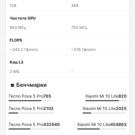
128
384
Частота GPU
950 МГц
750 МГц
FLOPS
~243.2 Гфлопс
~576 Гфлопс
Кэш L3
2 МБ
-
Бенчмарки
Tecno Pova 5 Pro
765
Xiaomi Mi 10 Lite
820
Tecno Pova 5 Pro
2102
Xiaomi Mi 10 Lite
2025
Tecno Pova 5 Pro
432940
Xiaomi Mi 10 Lite
454863