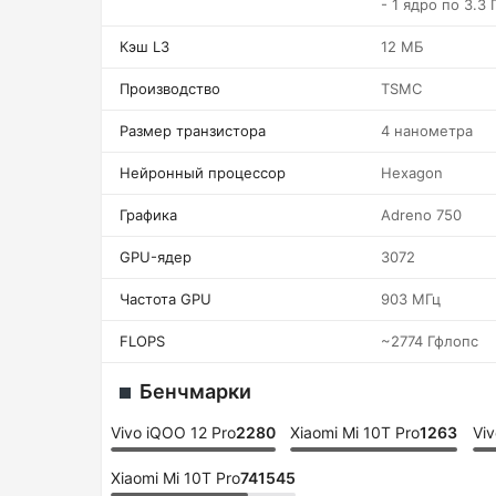
- 1 ядро по 3.3 
Кэш L3
12 МБ
Производство
TSMC
Размер транзистора
4 нанометра
Нейронный процессор
Hexagon
Графика
Adreno 750
GPU-ядер
3072
Частота GPU
903 МГц
FLOPS
~2774 Гфлопс
Бенчмарки
Vivo iQOO 12 Pro
2280
Xiaomi Mi 10T Pro
1263
Viv
Xiaomi Mi 10T Pro
741545