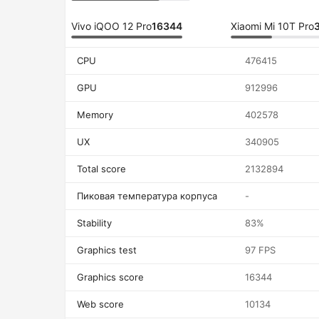
Vivo iQOO 12 Pro
16344
Xiaomi Mi 10T Pro
CPU
476415
GPU
912996
Memory
402578
UX
340905
Total score
2132894
Пиковая температура корпуса
-
Stability
83%
Graphics test
97 FPS
Graphics score
16344
Web score
10134