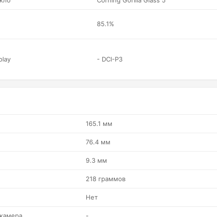
кло
Corning Gorilla Glass 5
85.1%
play
- DCI-P3
165.1 мм
76.4 мм
9.3 мм
218 граммов
Нет
 камера
-