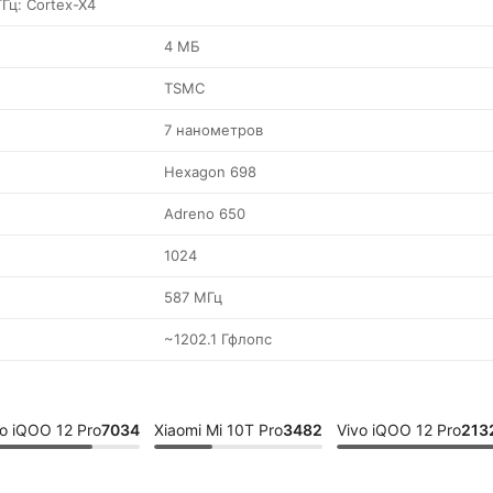
ГГц: Cortex-X4
4 МБ
TSMC
7 нанометров
Hexagon 698
Adreno 650
1024
587 МГц
~1202.1 Гфлопс
o iQOO 12 Pro
7034
Xiaomi Mi 10T Pro
3482
Vivo iQOO 12 Pro
213