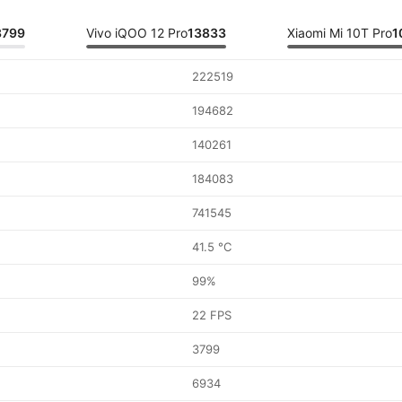
3799
Vivo iQOO 12 Pro
13833
Xiaomi Mi 10T Pro
1
222519
194682
140261
184083
741545
41.5 °C
99%
22 FPS
3799
6934