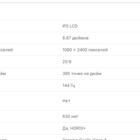
IPS LCD
6.67 дюймов
кселей
1080 x 2400 пикселей
20:9
юйм
395 точек на дюйм
144 Гц
Нет
630 нит
Да, HDR10+