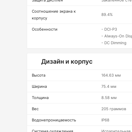
Защита дисплея
Закаленное сте
Соотношение экрана к
89.4%
корпусу
Особенности
- DCI-P3
- Always-On Dis
- DC Dimming
Дизайн и корпус
Высота
164.63 мм
Ширина
75.4 мм
Толщина
8.58 мм
Вес
205 граммов
Водонепроницаемость
IP68
Система охлаждения
Испарительная