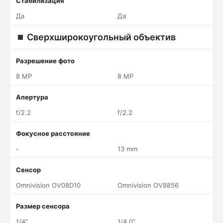
Стабилизация
Да
Да
Сверхширокоугольный объектив
Разрешение фото
8 MP
8 MP
Апертура
f/2.2
f/2.2
Фокусное расстояние
-
13 mm
Сенсор
Omnivision OV08D10
Omnivision OV8856
Размер сенсора
1/4"
1/4.0"