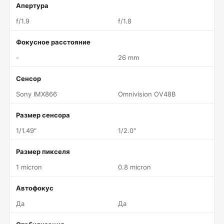
Апертура
f/1.9
f/1.8
Фокусное расстояние
-
26 mm
Сенсор
Sony IMX866
Omnivision OV48B
Размер сенсора
1/1.49"
1/2.0"
Размер пикселя
1 micron
0.8 micron
Автофокус
Да
Да