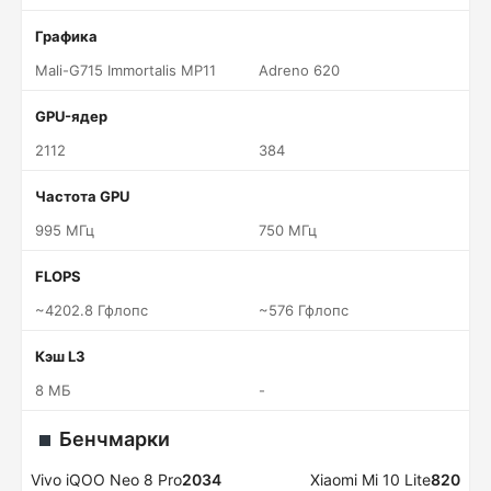
Графика
Mali-G715 Immortalis MP11
Adreno 620
GPU-ядер
2112
384
Частота GPU
995 МГц
750 МГц
FLOPS
~4202.8 Гфлопс
~576 Гфлопс
Кэш L3
8 МБ
-
Бенчмарки
Vivo iQOO Neo 8 Pro
2034
Xiaomi Mi 10 Lite
820