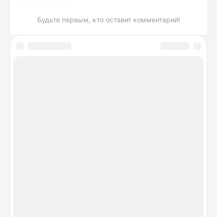
Будьте первым, кто оставит комментарий!
DeviceSpecifications.ru © 2026. Лучшие сравнения
гаджетов