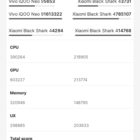
Vivo iQOO Neo 9
5653
Xiaomi Black Shark 4
3731
Vivo iQOO Neo 9
1613322
Xiaomi Black Shark 4
785107
Xiaomi Black Shark 4
4294
Xiaomi Black Shark 4
14768
CPU
390264
218905
GPU
603227
213774
Memory
320946
148795
UX
298885
203633
Total score