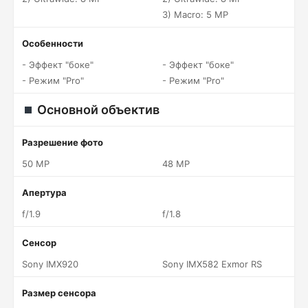
3) Macro: 5 MP
Особенности
- Эффект "боке"
- Эффект "боке"
- Режим "Pro"
- Режим "Pro"
Основной объектив
Разрешение фото
50 MP
48 MP
Апертура
f/1.9
f/1.8
Сенсор
Sony IMX920
Sony IMX582 Exmor RS
Размер сенсора