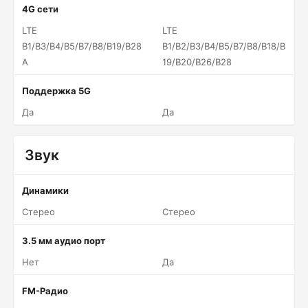
4G сети
LTE
LTE
B1/B3/B4/B5/B7/B8/B19/B28
B1/B2/B3/B4/B5/B7/B8/B18/B
A
19/B20/B26/B28
Поддержка 5G
Да
Да
Звук
Динамики
Стерео
Стерео
3.5 мм аудио порт
Нет
Да
FM-Радио