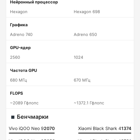
Нейронный процессор
Hexagon
Hexagon 698
Графика
Adreno 740
Adreno 650
GPU-ядер
2560
1024
Частота GPU
680 МГц
670 МГц
FLOPS
~2089 Гфлопс
~1372.1 Гфлопс
Бенчмарки
Vivo iQOO Neo 9
2070
Xiaomi Black Shark 4
1374