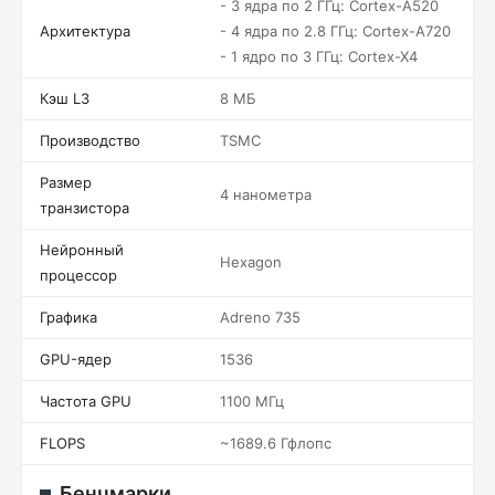
- 3 ядра по 2 ГГц: Cortex-A520
Архитектура
- 4 ядра по 2.8 ГГц: Cortex-A720
- 1 ядро по 3 ГГц: Cortex-X4
Кэш L3
8 МБ
Производство
TSMC
Размер
4 нанометра
транзистора
Нейронный
Hexagon
процессор
Графика
Adreno 735
GPU-ядер
1536
Частота GPU
1100 МГц
FLOPS
~1689.6 Гфлопс
Бенчмарки