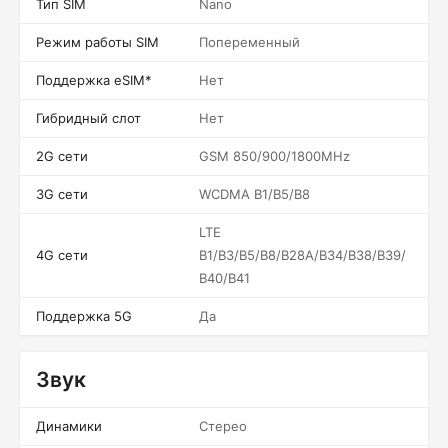
Тип SIM
Nano
Режим работы SIM
Попеременный
Поддержка eSIM*
Нет
Гибридный слот
Нет
2G сети
GSM 850/900/1800MHz
3G сети
WCDMA B1/B5/B8
LTE
4G сети
B1/B3/B5/B8/B28A/B34/B38/B39/
B40/B41
Поддержка 5G
Да
Звук
Динамики
Стерео