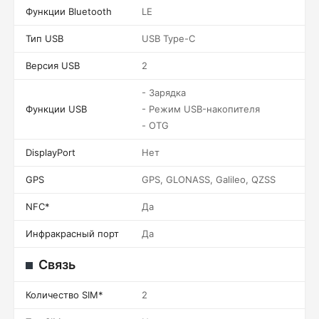
Функции Bluetooth
LE
Тип USB
USB Type-C
Версия USB
2
- Зарядка
Функции USB
- Режим USB-накопителя
- OTG
DisplayPort
Нет
GPS
GPS, GLONASS, Galileo, QZSS
NFC*
Да
Инфракрасный порт
Да
Связь
Количество SIM*
2