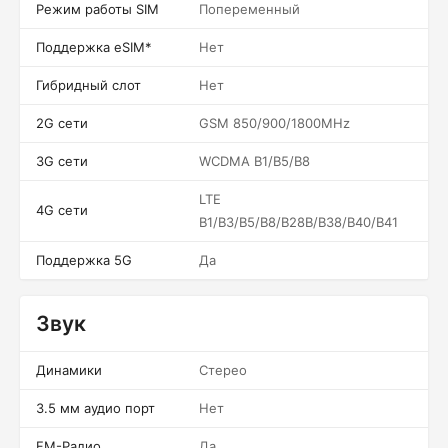
Режим работы SIM
Попеременный
Поддержка eSIM*
Нет
Гибридный слот
Нет
2G сети
GSM 850/900/1800MHz
3G сети
WCDMA B1/B5/B8
LTE
4G сети
B1/B3/B5/B8/B28B/B38/B40/B41
Поддержка 5G
Да
Звук
Динамики
Стерео
3.5 мм аудио порт
Нет
FM-Радио
Да