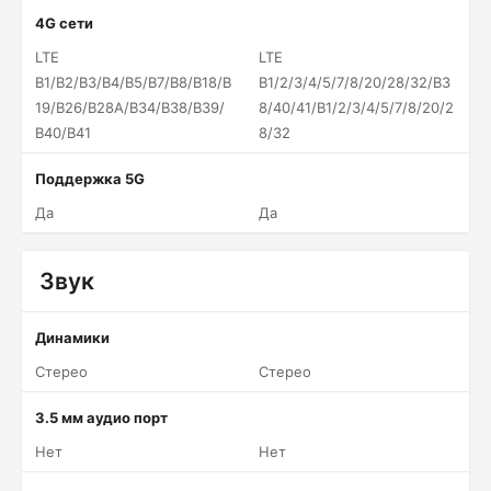
4G сети
LTE
LTE
B1/B2/B3/B4/B5/B7/B8/B18/B
B1/2/3/4/5/7/8/20/28/32/B3
19/B26/B28A/B34/B38/B39/
8/40/41/B1/2/3/4/5/7/8/20/2
B40/B41
8/32
Поддержка 5G
Да
Да
Звук
Динамики
Стерео
Стерео
3.5 мм аудио порт
Нет
Нет