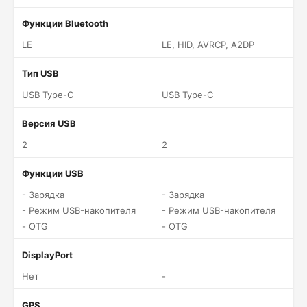
Функции Bluetooth
LE
LE, HID, AVRCP, A2DP
Тип USB
USB Type-C
USB Type-C
Версия USB
2
2
Функции USB
- Зарядка
- Зарядка
- Режим USB-накопителя
- Режим USB-накопителя
- OTG
- OTG
DisplayPort
Нет
-
GPS