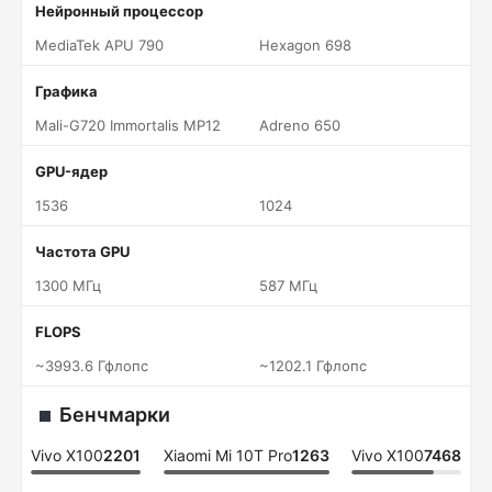
Нейронный процессор
MediaTek APU 790
Hexagon 698
Графика
Mali-G720 Immortalis MP12
Adreno 650
GPU-ядер
1536
1024
Частота GPU
1300 МГц
587 МГц
FLOPS
~3993.6 Гфлопс
~1202.1 Гфлопс
Бенчмарки
Vivo X100
2201
Xiaomi Mi 10T Pro
1263
Vivo X100
7468