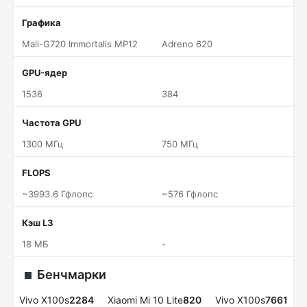
Графика
Mali-G720 Immortalis MP12
Adreno 620
GPU-ядер
1536
384
Частота GPU
1300 МГц
750 МГц
FLOPS
~3993.6 Гфлопс
~576 Гфлопс
Кэш L3
18 МБ
-
Бенчмарки
Vivo X100s
2284
Xiaomi Mi 10 Lite
820
Vivo X100s
7661