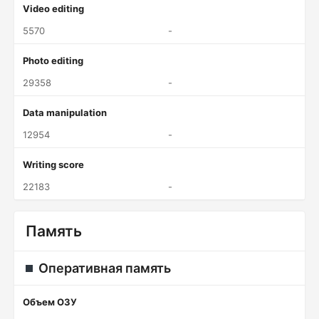
Video editing
5570
-
Photo editing
29358
-
Data manipulation
12954
-
Writing score
22183
-
Память
Оперативная память
Объем ОЗУ