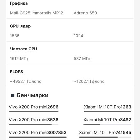
Графика
Mali-G925 Immortalis MP12
Adreno 650
GPU-ядер
1536
1024
Частота GPU
1612 МГц
587 МГц
FLOPS
~4952.1 Гфлопс
~1202.1 Гфлопс
Бенчмарки
Vivo X200 Pro mini
2696
Xiaomi Mi 10T Pro
1263
Vivo X200 Pro mini
8536
Xiaomi Mi 10T Pro
3482
Vivo X200 Pro mini
3007853
Xiaomi Mi 10T Pro
741545