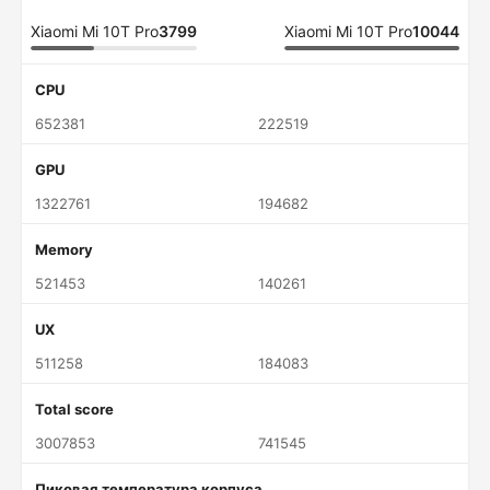
Xiaomi Mi 10T Pro
3799
Xiaomi Mi 10T Pro
10044
CPU
652381
222519
GPU
1322761
194682
Memory
521453
140261
UX
511258
184083
Total score
3007853
741545
Пиковая температура корпуса