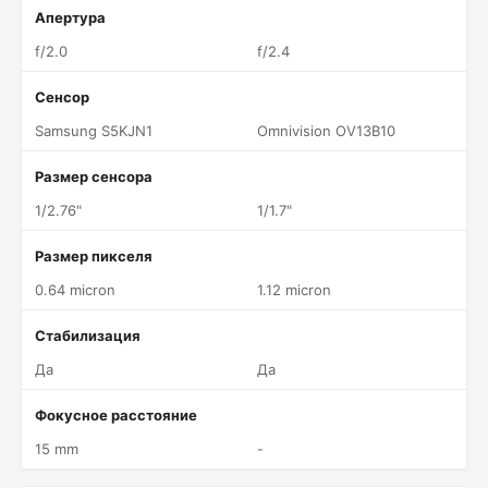
Апертура
f/2.0
f/2.4
Сенсор
Samsung S5KJN1
Omnivision OV13B10
Размер сенсора
1/2.76"
1/1.7"
Размер пикселя
0.64 micron
1.12 micron
Стабилизация
Да
Да
Фокусное расстояние
15 mm
-