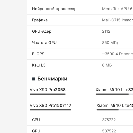
Нейронный процессор
MediaTek APU 6
Графика
Mali-G715 Immor
GPU-ядер
2112
Частота GPU
850 МГц
FLOPS
~3590.4 Гфлопс
Кэш L3
8 МБ
Бенчмарки
Vivo X90 Pro
2058
Xiaomi Mi 10 Lite
8
Vivo X90 Pro
1507117
Xiaomi Mi 10 Lite
4
CPU
375722
GPU
537522