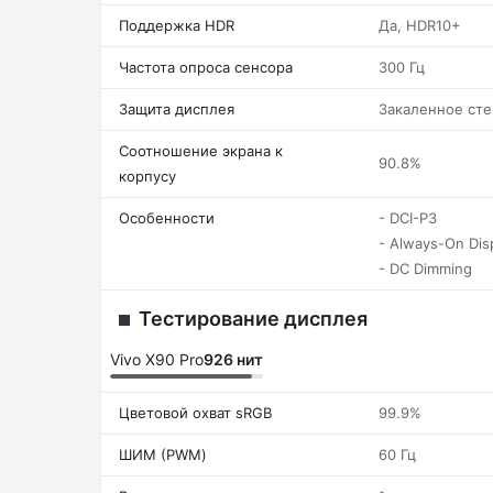
Поддержка HDR
Да, HDR10+
Частота опроса сенсора
300 Гц
Защита дисплея
Закаленное сте
Соотношение экрана к
90.8%
корпусу
Особенности
- DCI-P3
- Always-On Dis
- DC Dimming
Тестирование дисплея
Vivo X90 Pro
926 нит
Цветовой охват sRGB
99.9%
ШИМ (PWM)
60 Гц