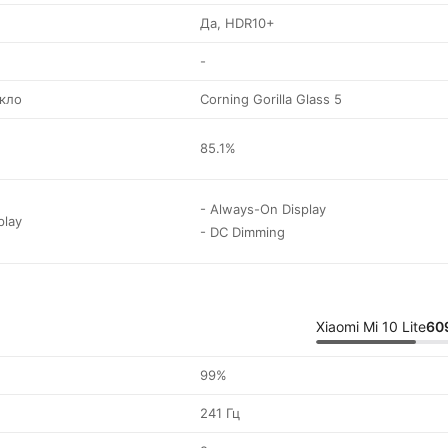
Да, HDR10+
-
кло
Corning Gorilla Glass 5
85.1%
- Always-On Display
play
- DC Dimming
Xiaomi Mi 10 Lite
60
99%
241 Гц