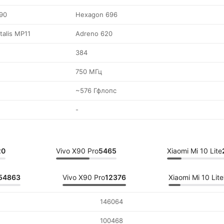
90
Hexagon 696
talis MP11
Adreno 620
384
750 МГц
~576 Гфлопс
-
20
Vivo X90 Pro
5465
Xiaomi Mi 10 Lite
54863
Vivo X90 Pro
12376
Xiaomi Mi 10 Lite
146064
100468