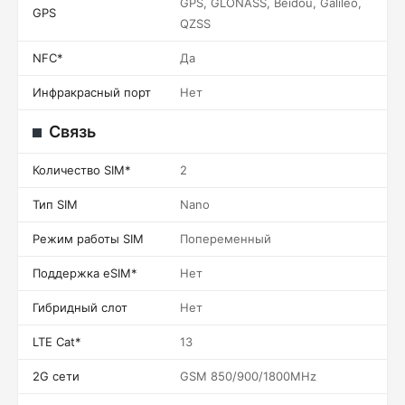
GPS, GLONASS, Beidou, Galileo,
GPS
QZSS
NFC*
Да
Инфракрасный порт
Нет
Связь
Количество SIM*
2
Тип SIM
Nano
Режим работы SIM
Попеременный
Поддержка eSIM*
Нет
Гибридный слот
Нет
LTE Cat*
13
2G сети
GSM 850/900/1800MHz