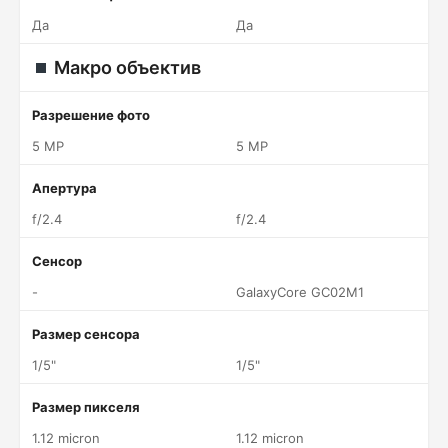
Да
Да
Макро объектив
Разрешение фото
5 MP
5 MP
Апертура
f/2.4
f/2.4
Сенсор
-
GalaxyCore GC02M1
Размер сенсора
1/5"
1/5"
Размер пикселя
1.12 micron
1.12 micron