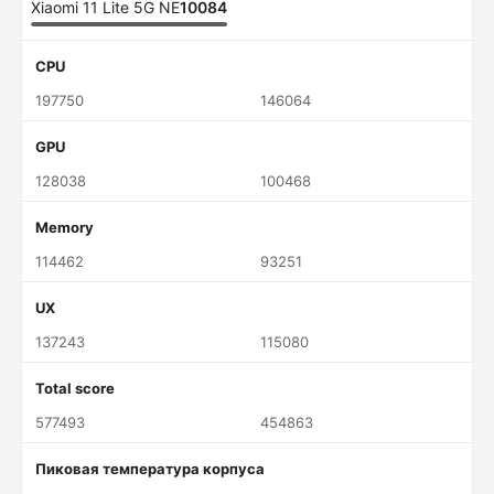
Xiaomi 11 Lite 5G NE
10084
CPU
197750
146064
GPU
128038
100468
Memory
114462
93251
UX
137243
115080
Total score
577493
454863
Пиковая температура корпуса