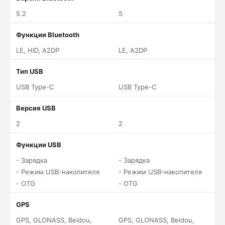
5.2
5
Функции Bluetooth
LE, HID, A2DP
LE, A2DP
Тип USB
USB Type-C
USB Type-C
Версия USB
2
2
Функции USB
- Зарядка
- Зарядка
- Режим USB-накопителя
- Режим USB-накопителя
- OTG
- OTG
GPS
GPS, GLONASS, Beidou,
GPS, GLONASS, Beidou,