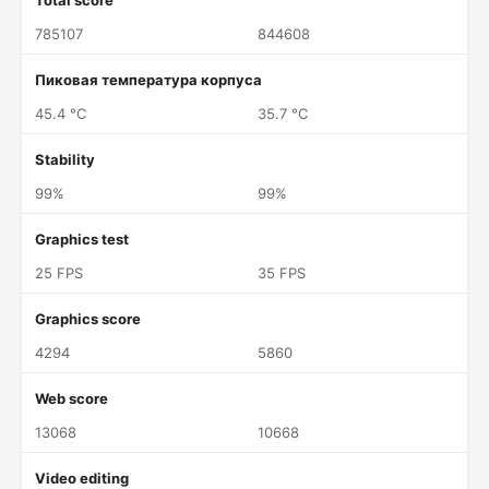
Total score
785107
844608
Пиковая температура корпуса
45.4 °C
35.7 °C
Stability
99%
99%
Graphics test
25 FPS
35 FPS
Graphics score
4294
5860
Web score
13068
10668
Video editing