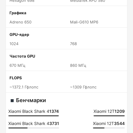
Hexagon 698
MediaTek APU 580
Графика
Adreno 650
Mali-G610 MP6
GPU-ядер
1024
768
Частота GPU
670 МГц
860 МГц
FLOPS
~1372.1 Гфлопс
~1309 Гфлопс
Бенчмарки
Xiaomi Black Shark 4
1374
Xiaomi 12T
1209
Xiaomi Black Shark 4
3731
Xiaomi 12T
3544