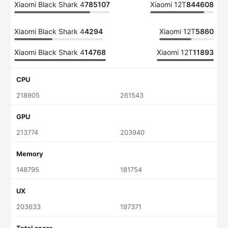
Xiaomi Black Shark 4
785107
Xiaomi 12T
844608
Xiaomi Black Shark 4
4294
Xiaomi 12T
5860
Xiaomi Black Shark 4
14768
Xiaomi 12T
11893
CPU
218905
261543
GPU
213774
203940
Memory
148795
181754
UX
203633
197371