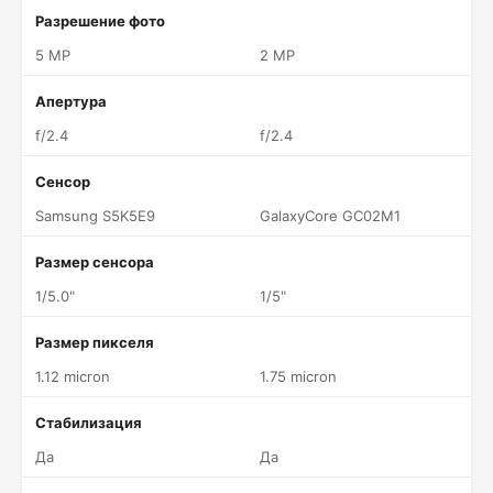
Разрешение фото
5 MP
2 MP
Апертура
f/2.4
f/2.4
Сенсор
Samsung S5K5E9
GalaxyCore GC02M1
Размер сенсора
1/5.0"
1/5"
Размер пикселя
1.12 micron
1.75 micron
Стабилизация
Да
Да