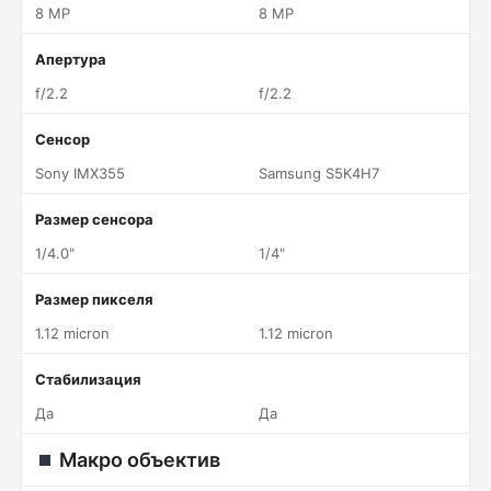
8 MP
8 MP
Апертура
f/2.2
f/2.2
Сенсор
Sony IMX355
Samsung S5K4H7
Размер сенсора
1/4.0"
1/4"
Размер пикселя
1.12 micron
1.12 micron
Стабилизация
Да
Да
Макро объектив