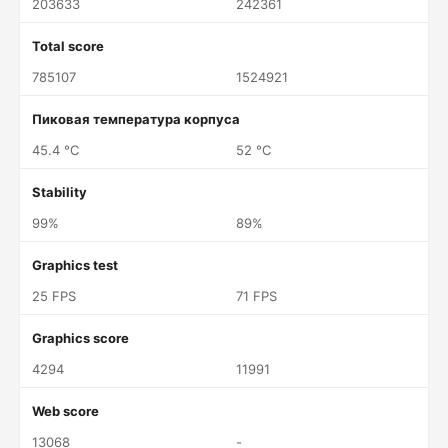
203633
242361
Total score
785107
1524921
Пиковая температура корпуса
45.4 °C
52 °C
Stability
99%
89%
Graphics test
25 FPS
71 FPS
Graphics score
4294
11991
Web score
13068
-