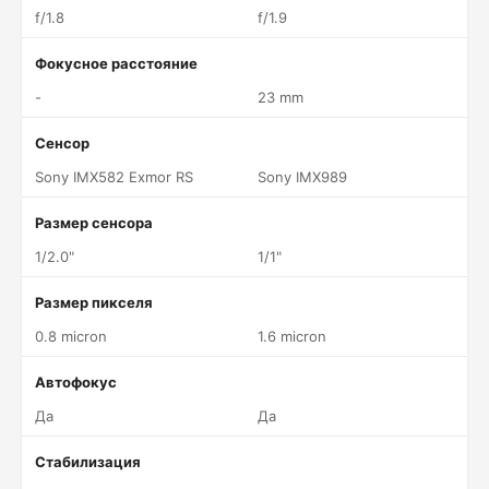
f/1.8
f/1.9
Фокусное расстояние
-
23 mm
Сенсор
Sony IMX582 Exmor RS
Sony IMX989
Размер сенсора
1/2.0"
1/1"
Размер пикселя
0.8 micron
1.6 micron
Автофокус
Да
Да
Стабилизация