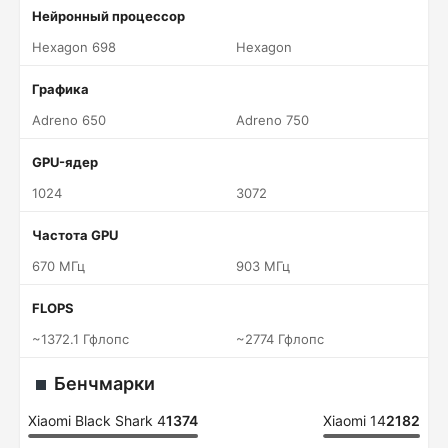
Нейронный процессор
Hexagon 698
Hexagon
Графика
Adreno 650
Adreno 750
GPU-ядер
1024
3072
Частота GPU
670 МГц
903 МГц
FLOPS
~1372.1 Гфлопс
~2774 Гфлопс
Бенчмарки
Xiaomi Black Shark 4
1374
Xiaomi 14
2182