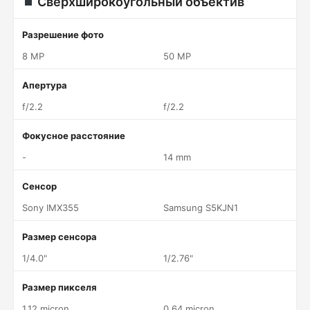
Сверхширокоугольный объектив
Разрешение фото
8 MP
50 MP
Апертура
f/2.2
f/2.2
Фокусное расстояние
-
14 mm
Сенсор
Sony IMX355
Samsung S5KJN1
Размер сенсора
1/4.0"
1/2.76"
Размер пикселя
1.12 micron
0.64 micron