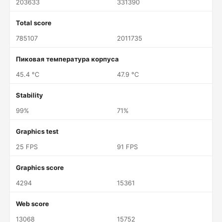
203633
331390
Total score
785107
2011735
Пиковая температура корпуса
45.4 °C
47.9 °C
Stability
99%
71%
Graphics test
25 FPS
91 FPS
Graphics score
4294
15361
Web score
13068
15752