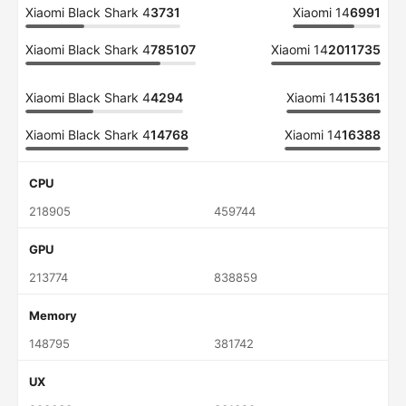
Xiaomi Black Shark 4
3731
Xiaomi 14
6991
Xiaomi Black Shark 4
785107
Xiaomi 14
2011735
Xiaomi Black Shark 4
4294
Xiaomi 14
15361
Xiaomi Black Shark 4
14768
Xiaomi 14
16388
CPU
218905
459744
GPU
213774
838859
Memory
148795
381742
UX