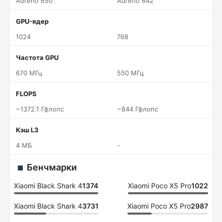
Adreno 650
Adreno 642
GPU-ядер
1024
768
Частота GPU
670 МГц
550 МГц
FLOPS
~1372.1 Гфлопс
~844 Гфлопс
Кэш L3
4 МБ
-
Бенчмарки
Xiaomi Black Shark 4
1374
Xiaomi Poco X5 Pro
1022
Xiaomi Black Shark 4
3731
Xiaomi Poco X5 Pro
2987