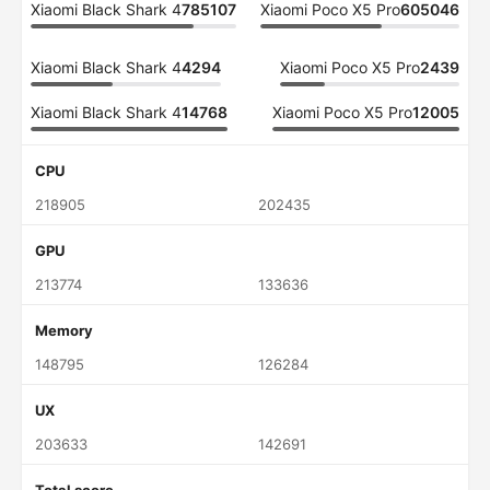
Xiaomi Black Shark 4
785107
Xiaomi Poco X5 Pro
605046
Xiaomi Black Shark 4
4294
Xiaomi Poco X5 Pro
2439
Xiaomi Black Shark 4
14768
Xiaomi Poco X5 Pro
12005
CPU
218905
202435
GPU
213774
133636
Memory
148795
126284
UX
203633
142691