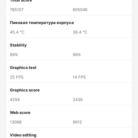
Total score
785107
605046
Пиковая температура корпуса
45.4 °C
36.4 °C
Stability
99%
99%
Graphics test
25 FPS
14 FPS
Graphics score
4294
2439
Web score
13068
9912
Video editing