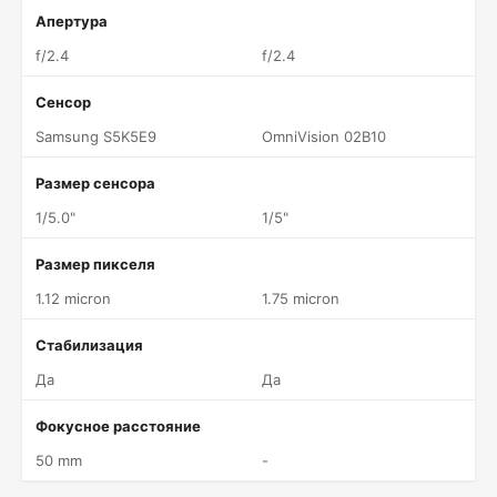
Апертура
f/2.4
f/2.4
Сенсор
Samsung S5K5E9
OmniVision 02B10
Размер сенсора
1/5.0"
1/5"
Размер пикселя
1.12 micron
1.75 micron
Стабилизация
Да
Да
Фокусное расстояние
50 mm
-