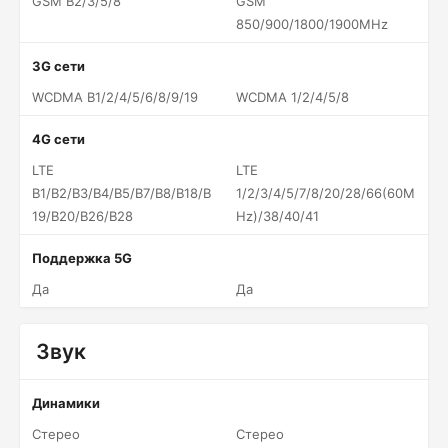
GSM B2/3/5/8
GSM
850/900/1800/1900MHz
3G сети
WCDMA B1/2/4/5/6/8/9/19
WCDMA 1/2/4/5/8
4G сети
LTE
LTE
B1/B2/B3/B4/B5/B7/B8/B18/B
1/2/3/4/5/7/8/20/28/66(60M
19/B20/B26/B28
Hz)/38/40/41
Поддержка 5G
Да
Да
Звук
Динамики
Стерео
Стерео