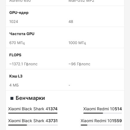
Adreno 650
Mali-G52 MP2
GPU-ядер
1024
48
Частота GPU
670 МГц
1000 МГц
FLOPS
~1372.1 Гфлопс
~96 Гфлопс
Кэш L3
4 МБ
-
Бенчмарки
Xiaomi Black Shark 4
1374
Xiaomi Redmi 10
514
Xiaomi Black Shark 4
3731
Xiaomi Redmi 10
1559