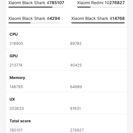
Xiaomi Black Shark 4
785107
Xiaomi Redmi 10
276827
Xiaomi Black Shark 4
4294
Xiaomi Black Shark 4
14768
CPU
218905
89782
GPU
213774
40425
Memory
148795
64989
UX
203633
81631
Total score
785107
276827