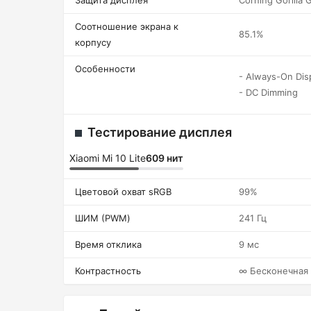
Защита дисплея
Corning Gorilla 
Соотношение экрана к
85.1%
корпусу
Особенности
- Always-On Dis
- DC Dimming
Тестирование дисплея
Xiaomi Mi 10 Lite
609 нит
Цветовой охват sRGB
99%
ШИМ (PWM)
241 Гц
Время отклика
9 мс
Контрастность
∞ Бесконечная