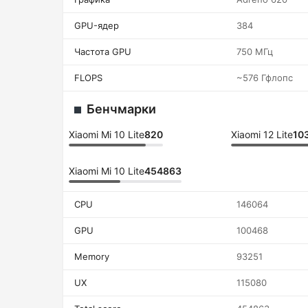
GPU-ядер
384
Частота GPU
750 МГц
FLOPS
~576 Гфлопс
Бенчмарки
Xiaomi Mi 10 Lite
820
Xiaomi 12 Lite
10
Xiaomi Mi 10 Lite
454863
CPU
146064
GPU
100468
Memory
93251
UX
115080