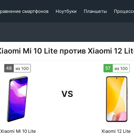
равнение смартфонов
Ноутбуки
Планшеты
Процесс
iaomi Mi 10 Lite против Xiaomi 12 Li
48
57
из 100
из 100
VS
Xiaomi Mi 10 Lite
Xiaomi 12 Lite