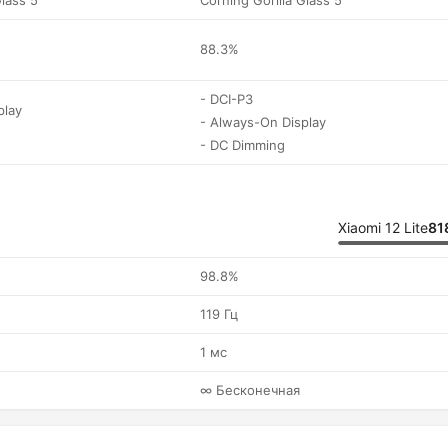
Glass 5
Corning Gorilla Glass 5
88.3%
- DCI-P3
play
- Always-On Display
- DC Dimming
Xiaomi 12 Lite
81
98.8%
119 Гц
1 мс
∞ Бесконечная