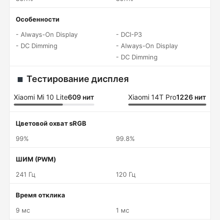
Особенности
- Always-On Display
- DCI-P3
- DC Dimming
- Always-On Display
- DC Dimming
Тестирование дисплея
Xiaomi Mi 10 Lite
609 нит
Xiaomi 14T Pro
1226 нит
Цветовой охват sRGB
99%
99.8%
ШИМ (PWM)
241 Гц
120 Гц
Время отклика
9 мс
1 мс