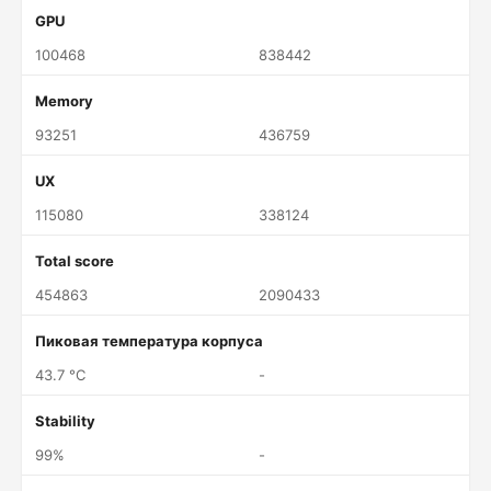
GPU
100468
838442
Memory
93251
436759
UX
115080
338124
Total score
454863
2090433
Пиковая температура корпуса
43.7 °C
-
Stability
99%
-