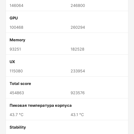
146064
246800
GPU
100468
260294
Memory
93251
182528
UX
115080
233954
Total score
454863
923576
Пиковая температура корпуса
43.7 °C
43.1 °C
Stability