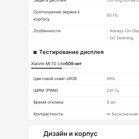
Защита дисплея
Corning Gorilla 
Соотношение экрана к
85.1%
корпусу
Особенности
- Always-On Dis
- DC Dimming
Тестирование дисплея
Xiaomi Mi 10 Lite
609 нит
Цветовой охват sRGB
99%
ШИМ (PWM)
241 Гц
Время отклика
9 мс
Контрастность
∞ Бесконечная
Дизайн и корпус