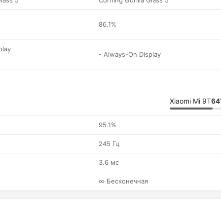
Glass 5
Corning Gorilla Glass 5
86.1%
play
- Always-On Display
Xiaomi Mi 9T
64
95.1%
245 Гц
3.6 мс
∞ Бесконечная