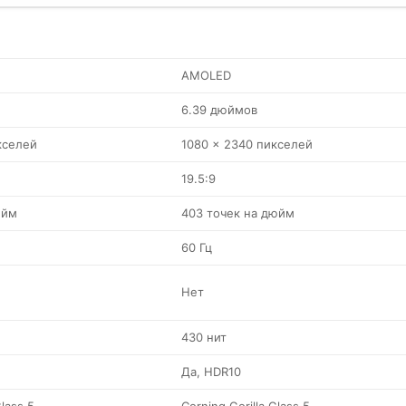
AMOLED
6.39 дюймов
кселей
1080 x 2340 пикселей
19.5:9
юйм
403 точек на дюйм
60 Гц
Нет
430 нит
Да, HDR10