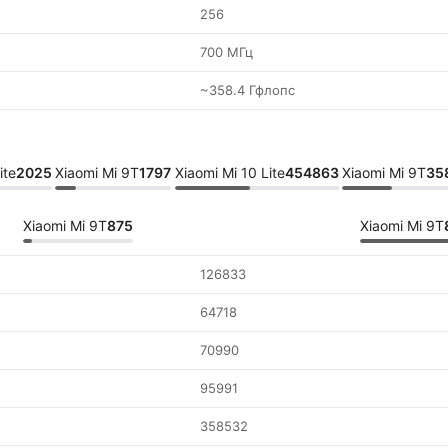
256
700 МГц
~358.4 Гфлопс
ite
2025
Xiaomi Mi 9T
1797
Xiaomi Mi 10 Lite
454863
Xiaomi Mi 9T
35
Xiaomi Mi 9T
875
Xiaomi Mi 9T
126833
64718
70990
95991
358532