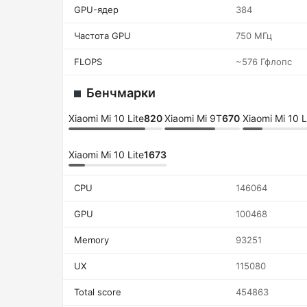
GPU-ядер
384
Частота GPU
750 МГц
FLOPS
~576 Гфлопс
Бенчмарки
Xiaomi Mi 10 Lite
820
Xiaomi Mi 9T
670
Xiaomi Mi 10 L
Xiaomi Mi 10 Lite
1673
CPU
146064
GPU
100468
Memory
93251
UX
115080
Total score
454863