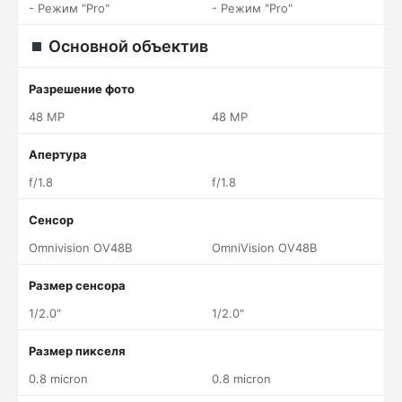
- Режим "Pro"
- Режим "Pro"
Основной объектив
Разрешение фото
48 MP
48 MP
Апертура
f/1.8
f/1.8
Сенсор
Omnivision OV48B
OmniVision OV48B
Размер сенсора
1/2.0"
1/2.0"
Размер пикселя
0.8 micron
0.8 micron