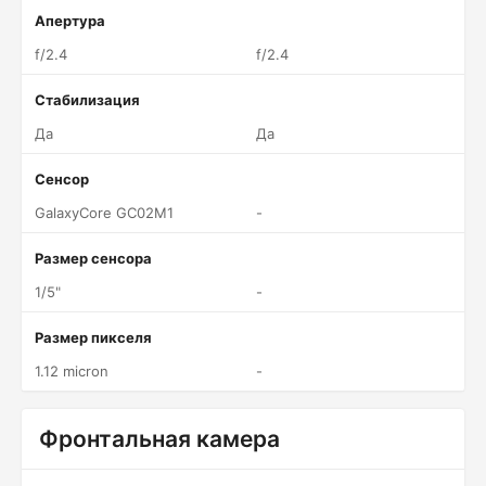
Апертура
f/2.4
f/2.4
Стабилизация
Да
Да
Сенсор
GalaxyCore GC02M1
-
Размер сенсора
1/5"
-
Размер пикселя
1.12 micron
-
Фронтальная камера