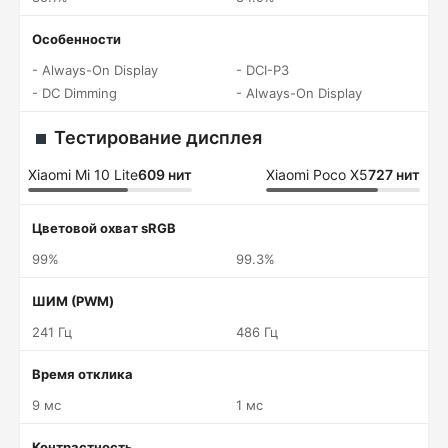
Особенности
- Always-On Display
- DCI-P3
- DC Dimming
- Always-On Display
Тестирование дисплея
Xiaomi Mi 10 Lite
609 нит
Xiaomi Poco X5
727 нит
Цветовой охват sRGB
99%
99.3%
ШИМ (PWM)
241 Гц
486 Гц
Время отклика
9 мс
1 мс
Контрастность