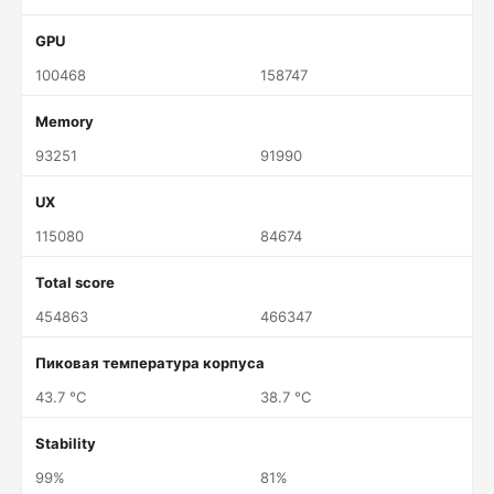
GPU
100468
158747
Memory
93251
91990
UX
115080
84674
Total score
454863
466347
Пиковая температура корпуса
43.7 °C
38.7 °C
Stability
99%
81%