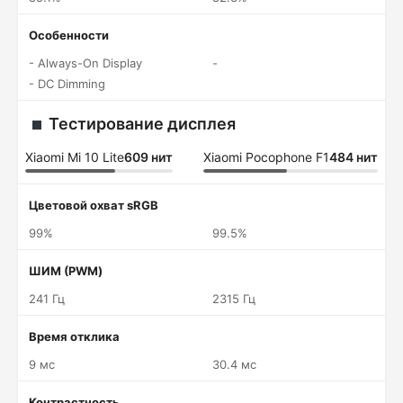
Особенности
- Always-On Display
-
- DC Dimming
Тестирование дисплея
Xiaomi Mi 10 Lite
609 нит
Xiaomi Pocophone F1
484 нит
Цветовой охват sRGB
99%
99.5%
ШИМ (PWM)
241 Гц
2315 Гц
Время отклика
9 мс
30.4 мс
Контрастность