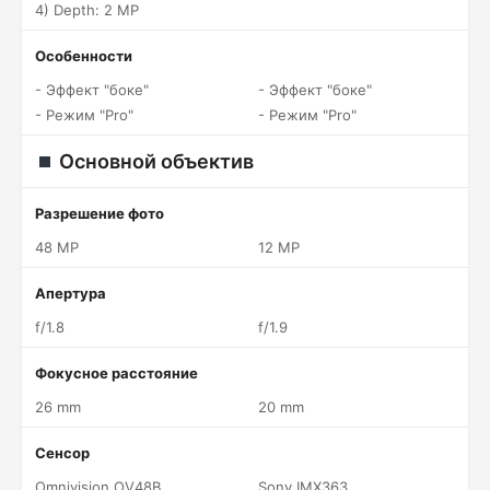
4) Depth: 2 MP
Особенности
- Эффект "боке"
- Эффект "боке"
- Режим "Pro"
- Режим "Pro"
Основной объектив
Разрешение фото
48 MP
12 MP
Апертура
f/1.8
f/1.9
Фокусное расстояние
26 mm
20 mm
Сенсор
Omnivision OV48B
Sony IMX363