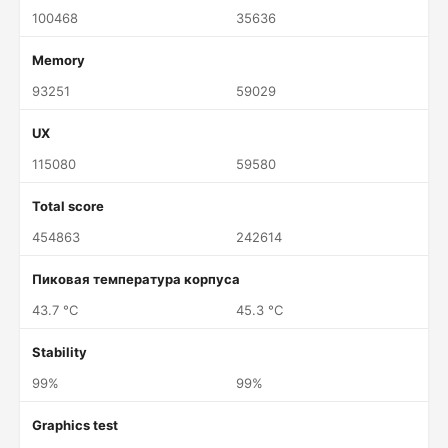
100468
35636
Memory
93251
59029
UX
115080
59580
Total score
454863
242614
Пиковая температура корпуса
43.7 °C
45.3 °C
Stability
99%
99%
Graphics test