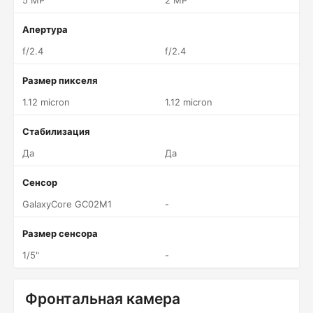
5 MP
2 MP
Апертура
f/2.4
f/2.4
Размер пикселя
1.12 micron
1.12 micron
Стабилизация
Да
Да
Сенсор
GalaxyCore GC02M1
-
Размер сенсора
1/5"
-
Фронтальная камера