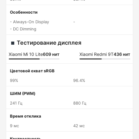
Особенности
- Always-On Display
-
- DC Dimming
Тестирование дисплея
Xiaomi Mi 10 Lite
609 нит
Xiaomi Redmi 9T
436 нит
Цветовой охват sRGB
99%
96.4%
ШИМ (PWM)
241 Гц
880 Гц
Время отклика
9 мс
42 мс
Контрастность