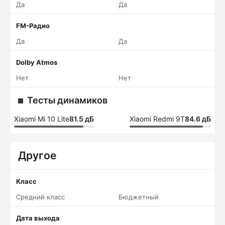
Да
Да
FM-Радио
Да
Да
Dolby Atmos
Нет
Нет
Тесты динамиков
Xiaomi Mi 10 Lite
81.5 дБ
Xiaomi Redmi 9T
84.6 дБ
Другое
Класс
Средний класс
Бюджетный
Дата выхода