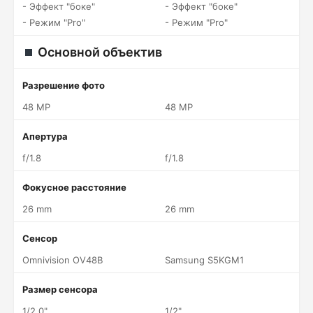
- Эффект "боке"
- Эффект "боке"
- Режим "Pro"
- Режим "Pro"
Основной объектив
Разрешение фото
48 MP
48 MP
Апертура
f/1.8
f/1.8
Фокусное расстояние
26 mm
26 mm
Сенсор
Omnivision OV48B
Samsung S5KGM1
Размер сенсора
1/2.0"
1/2"