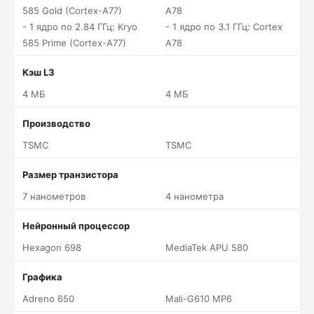
585 Gold (Cortex-A77)
A78
- 1 ядро по 2.84 ГГц: Kryo
- 1 ядро по 3.1 ГГц: Cortex
585 Prime (Cortex-A77)
A78
Кэш L3
4 МБ
4 МБ
Производство
TSMC
TSMC
Размер транзистора
7 нанометров
4 нанометра
Нейронный процессор
Hexagon 698
MediaTek APU 580
Графика
Adreno 650
Mali-G610 MP6