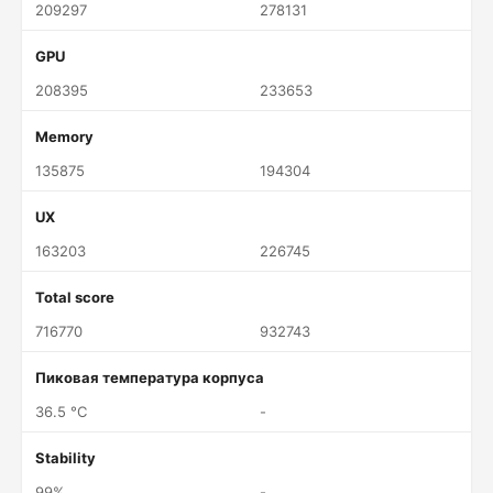
209297
278131
GPU
208395
233653
Memory
135875
194304
UX
163203
226745
Total score
716770
932743
Пиковая температура корпуса
36.5 °C
-
Stability
99%
-