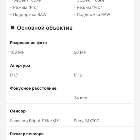
- Эффект "боке"
- Эффект "боке"
- Режим "Pro"
- Режим "Pro"
- Поддержка RAW
- Поддержка RAW
Основной объектив
Разрешение фото
108 MP
50 MP
Апертура
f/1.7
f/1.9
Фокусное расстояние
-
24 mm
Сенсор
Samsung Bright S5KHMX
Sony IMX707
Размер сенсора