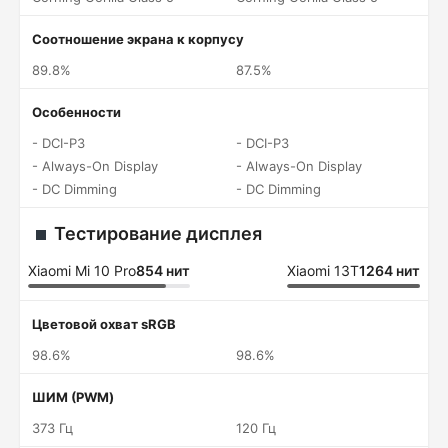
Соотношение экрана к корпусу
89.8%
87.5%
Особенности
- DCI-P3
- DCI-P3
- Always-On Display
- Always-On Display
- DC Dimming
- DC Dimming
Тестирование дисплея
Xiaomi Mi 10 Pro
854 нит
Xiaomi 13T
1264 нит
Цветовой охват sRGB
98.6%
98.6%
ШИМ (PWM)
373 Гц
120 Гц