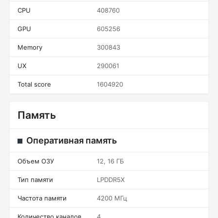
CPU
408760
GPU
605256
Memory
300843
UX
290061
Total score
1604920
Память
Оперативная память
Объем ОЗУ
12, 16 ГБ
Тип памяти
LPDDR5X
Частота памяти
4200 МГц
Количество каналов
4