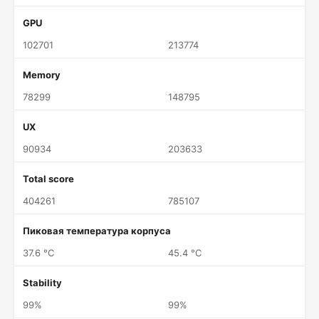
GPU
102701
213774
Memory
78299
148795
UX
90934
203633
Total score
404261
785107
Пиковая температура корпуса
37.6 °C
45.4 °C
Stability
99%
99%