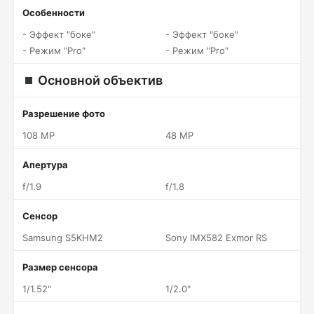
Особенности
- Эффект "боке"
- Эффект "боке"
- Режим "Pro"
- Режим "Pro"
Основной объектив
Разрешение фото
108 MP
48 MP
Апертура
f/1.9
f/1.8
Сенсор
Samsung S5KHM2
Sony IMX582 Exmor RS
Размер сенсора
1/1.52"
1/2.0"