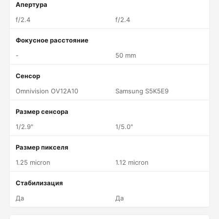
Апертура
f/2.4
f/2.4
Фокусное расстояние
-
50 mm
Сенсор
Omnivision OV12A10
Samsung S5K5E9
Размер сенсора
1/2.9"
1/5.0"
Размер пикселя
1.25 micron
1.12 micron
Стабилизация
Да
Да