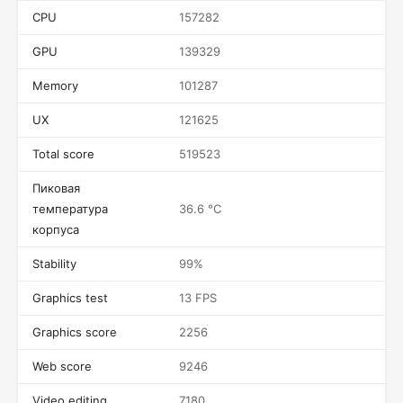
CPU
157282
GPU
139329
Memory
101287
UX
121625
Total score
519523
Пиковая
температура
36.6 °C
корпуса
Stability
99%
Graphics test
13 FPS
Graphics score
2256
Web score
9246
Video editing
7180