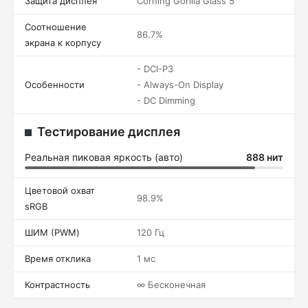
Защита дисплея
Corning Gorilla Glass 5
Соотношение
86.7%
экрана к корпусу
- DCI-P3
Особенности
- Always-On Display
- DC Dimming
Тестирование дисплея
Реальная пиковая яркость (авто)
888 нит
Цветовой охват
98.9%
sRGB
ШИМ (PWM)
120 Гц
Время отклика
1 мс
Контрастность
∞ Бесконечная