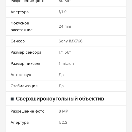
Разрешение фото
50 MP
Апертура
f/1.9
Фокусное
24 mm
расстояние
Сенсор
Sony IMX766
Размер сенсора
1/1.56"
Размер пикселя
1 micron
Автофокус
Да
Стабилизация
Да
Сверхширокоугольный объектив
Разрешение фото
8 MP
Апертура
f/2.2