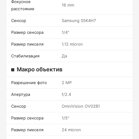
Фокусное
16 mm
расстояние
Сенсор
Samsung S5K4H7
Размер сенсора
1/4"
Размер пикселя
1.12 micron
Стабилизация
Да
Макро объектив
Разрешение фото
2 MP
Апертура
f/2.4
Сенсор
OmniVision OV02B1
Размер сенсора
1/5"
Размер пикселя
24 micron