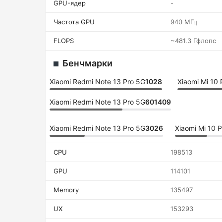
GPU-ядер
-
Частота GPU
940 МГц
FLOPS
~481.3 Гфлопс
Бенчмарки
Xiaomi Redmi Note 13 Pro 5G
1028
Xiaomi Mi 10 
Xiaomi Redmi Note 13 Pro 5G
601409
Xiaomi Redmi Note 13 Pro 5G
3026
Xiaomi Mi 10 P
CPU
198513
GPU
114101
Memory
135497
UX
153293