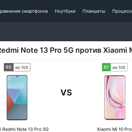
равнение смартфонов
Ноутбуки
Планшеты
Процесс
Redmi Note 13 Pro 5G против Xiaomi M
60
61
из 100
из 100
VS
i Redmi Note 13 Pro 5G
Xiaomi Mi 10 Pro