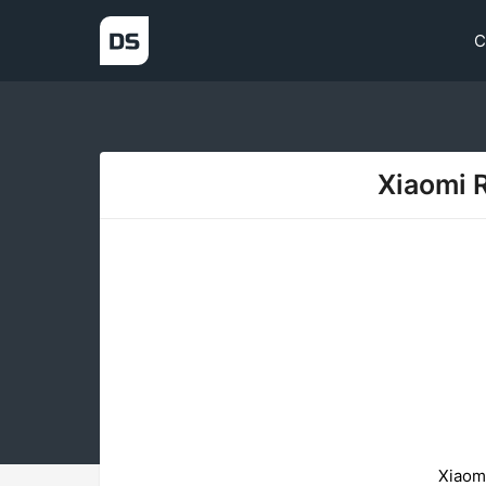
С
Xiaomi 
Xiaom