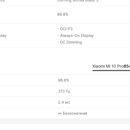
tus
Corning Gorilla Glass 5
89.8%
- DCI-P3
play
- Always-On Display
- DC Dimming
Xiaomi Mi 10 Pro
85
98.6%
373 Гц
2.4 мс
∞ Бесконечная