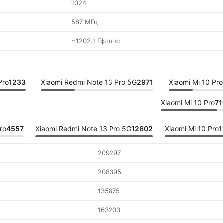
1024
587 МГц
~1202.1 Гфлопс
Pro
1233
Xiaomi Redmi Note 13 Pro 5G
2971
Xiaomi Mi 10 Pro
Xiaomi Mi 10 Pro
71
ro
4557
Xiaomi Redmi Note 13 Pro 5G
12602
Xiaomi Mi 10 Pro
1
209297
208395
135875
163203