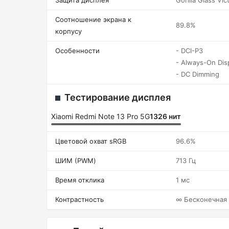
Защита дисплея
Gorilla Glass Vic
Соотношение экрана к
89.8%
корпусу
Особенности
- DCI-P3
- Always-On Dis
- DC Dimming
Тестирование дисплея
Xiaomi Redmi Note 13 Pro 5G
1326 нит
Цветовой охват sRGB
96.6%
ШИМ (PWM)
713 Гц
Время отклика
1 мс
Контрастность
∞ Бесконечная