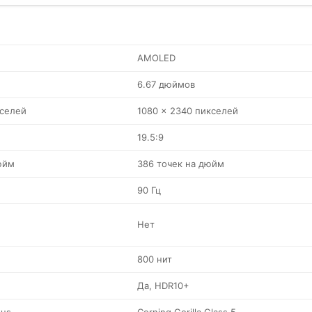
AMOLED
6.67 дюймов
кселей
1080 x 2340 пикселей
19.5:9
юйм
386 точек на дюйм
90 Гц
Нет
800 нит
Да, HDR10+