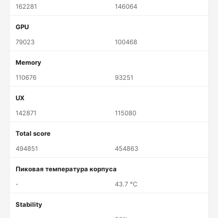
162281
146064
GPU
79023
100468
Memory
110676
93251
UX
142871
115080
Total score
494851
454863
Пиковая температура корпуса
-
43.7 °C
Stability