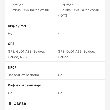
- Зарядка
- Зарядка
- Режим USB-накопителя
- Режим USB-накопителя
- OTG
DisplayPort
Нет
-
GPS
GPS, GLONASS, Beidou,
GPS, GLONASS, Beidou,
Galileo, QZSS
Galileo
NFC*
Зависит от региона
Да
Инфракрасный порт
Да
Да
Связь