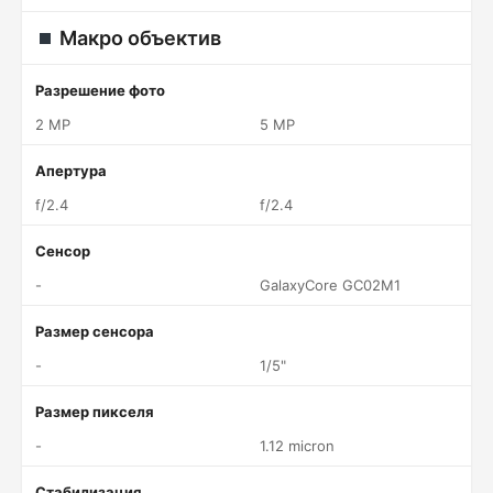
Макро объектив
Разрешение фото
2 MP
5 MP
Апертура
f/2.4
f/2.4
Сенсор
-
GalaxyCore GC02M1
Размер сенсора
-
1/5"
Размер пикселя
-
1.12 micron
Стабилизация