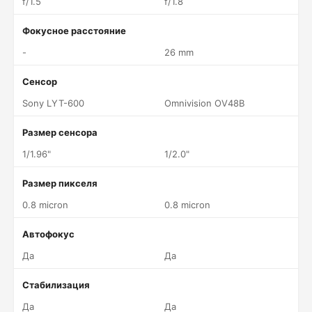
f/1.5
f/1.8
Фокусное расстояние
-
26 mm
Сенсор
Sony LYT-600
Omnivision OV48B
Размер сенсора
1/1.96"
1/2.0"
Размер пикселя
0.8 micron
0.8 micron
Автофокус
Да
Да
Стабилизация
Да
Да