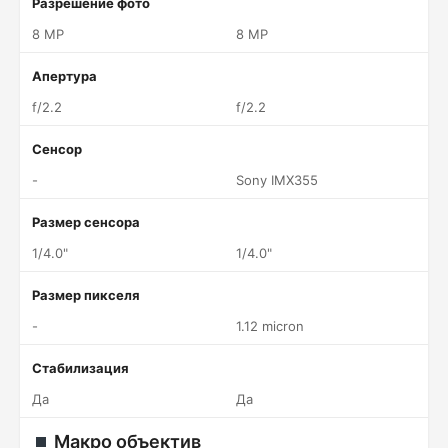
Разрешение фото
8 MP
8 MP
Апертура
f/2.2
f/2.2
Сенсор
-
Sony IMX355
Размер сенсора
1/4.0"
1/4.0"
Размер пикселя
-
1.12 micron
Стабилизация
Да
Да
Макро объектив