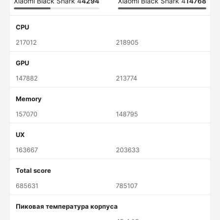
Xiaomi Black Shark 4
4294
Xiaomi Black Shark 4
14768
CPU
217012
218905
GPU
147882
213774
Memory
157070
148795
UX
163667
203633
Total score
685631
785107
Пиковая температура корпуса