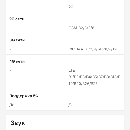
-
20
2G сети
-
GSM B2/3/5/8
3G сети
-
WCDMA B1/2/4/5/6/8/9/19
4G сети
-
LTE
B1/B2/B3/B4/B5/B7/B8/B18/B
19/B20/B26/B28
Поддержка 5G
Да
Да
Звук