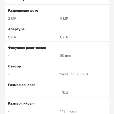
Разрешение фото
2 MP
5 MP
Апертура
f/2.4
f/2.4
Фокусное расстояние
-
50 mm
Сенсор
-
Samsung S5K5E9
Размер сенсора
-
1/5.0"
Размер пикселя
-
1.12 micron