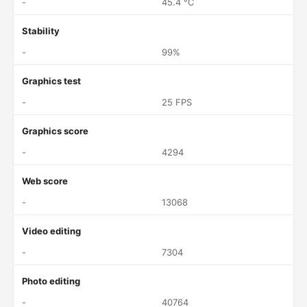
-
45.4 °C
Stability
-
99%
Graphics test
-
25 FPS
Graphics score
-
4294
Web score
-
13068
Video editing
-
7304
Photo editing
-
40764