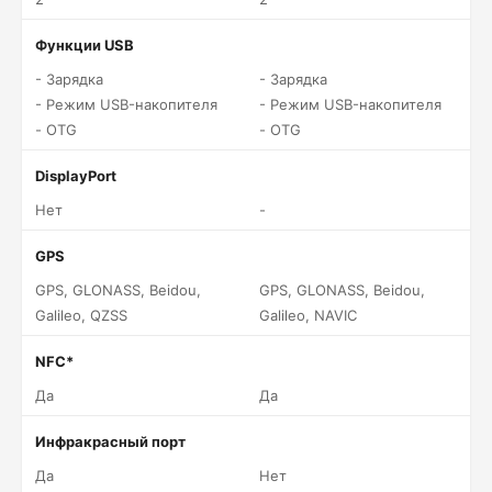
Функции USB
- Зарядка
- Зарядка
- Режим USB-накопителя
- Режим USB-накопителя
- OTG
- OTG
DisplayPort
Нет
-
GPS
GPS, GLONASS, Beidou,
GPS, GLONASS, Beidou,
Galileo, QZSS
Galileo, NAVIC
NFC*
Да
Да
Инфракрасный порт
Да
Нет