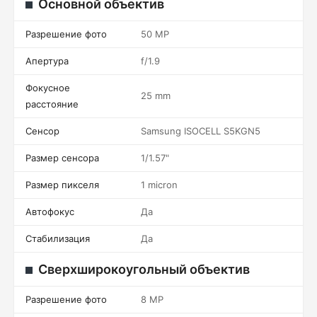
Основной объектив
Разрешение фото
50 MP
Апертура
f/1.9
Фокусное
25 mm
расстояние
Сенсор
Samsung ISOCELL S5KGN5
Размер сенсора
1/1.57"
Размер пикселя
1 micron
Автофокус
Да
Стабилизация
Да
Сверхширокоугольный объектив
Разрешение фото
8 MP