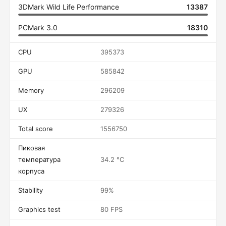
3DMark Wild Life Performance
13387
PCMark 3.0
18310
CPU
395373
GPU
585842
Memory
296209
UX
279326
Total score
1556750
Пиковая
температура
34.2 °C
корпуса
Stability
99%
Graphics test
80 FPS