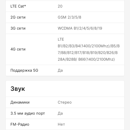
LTE Cat*
20
2G сети
GSM 2/3/5/8
3G сети
WCDMA B1/2/4/5/6/8/19
LTE
B1/B2/B3/B4(1400/2100Mhz)/B5/B
4G сети
7/B8/B12/B17/B18/B19/B20/B26/B
28A/B28B/ B66(1400/2100Mhz)
Поддержка 5G
Да
Звук
Динамики
Стерео
3.5 мм аудио порт
Да
FM-Радио
Нет