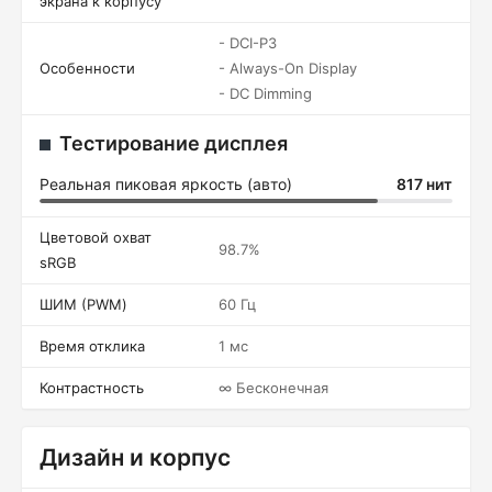
экрана к корпусу
- DCI-P3
Особенности
- Always-On Display
- DC Dimming
Тестирование дисплея
Реальная пиковая яркость (авто)
817 нит
Цветовой охват
98.7%
sRGB
ШИМ (PWM)
60 Гц
Время отклика
1 мс
Контрастность
∞ Бесконечная
Дизайн и корпус