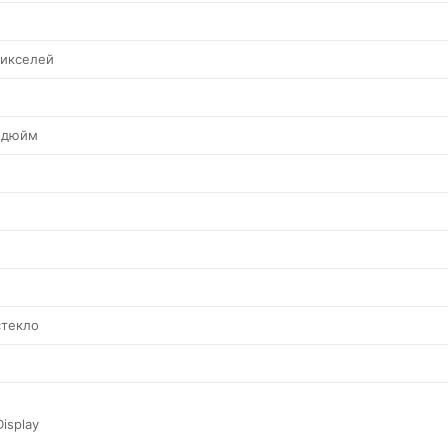
пикселей
а дюйм
стекло
isplay