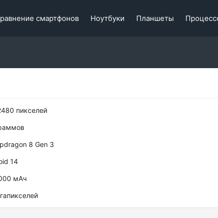
равнение смартфонов
Ноутбуки
Планшеты
Процесс
2480 пикселей
раммов
dragon 8 Gen 3
id 14
000 мАч
гапикселей