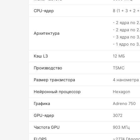
CPU-ядер
8 (1 + 3 + 2 +
- 2 ядра по 2
- 2 ядра по 2
Архитектура
- 3 ядра по 3
- 1 ядро по 3
Кэш L3
12 МБ
Производство
TSMC
Размер транзистора
4 нанометра
Нейронный процессор
Hexagon
Графика
Adreno 750
GPU-ядер
3072
Частота GPU
903 МГц
FLOPS
~2774 Гфлоп