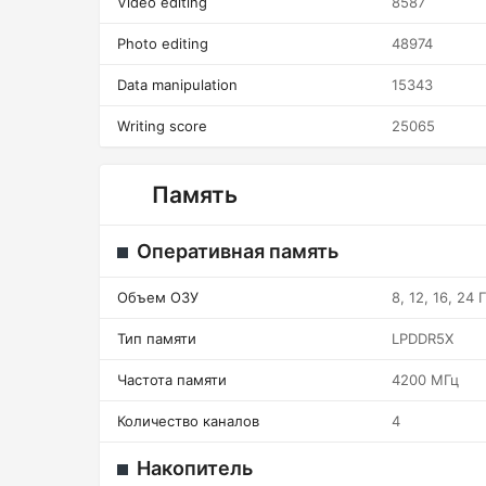
Video editing
8587
Photo editing
48974
Data manipulation
15343
Writing score
25065
Память
Оперативная память
Объем ОЗУ
8, 12, 16, 24 
Тип памяти
LPDDR5X
Частота памяти
4200 МГц
Количество каналов
4
Накопитель