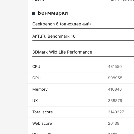
Бенчмарки
Geekbench 6 (одноядерный)
AnTuTu Benchmark 10
3DMark Wild Life Performance
CPU
481550
GPU
908955
Memory
410846
UX
338876
Total score
2140227
Web score
20139