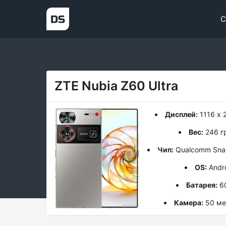
С
ZTE Nubia Z60 Ultra
Дисплей:
1116 x 
Вес:
246 г
Чип:
Qualcomm Snap
OS:
Andro
Батарея:
6
Камера:
50 ме