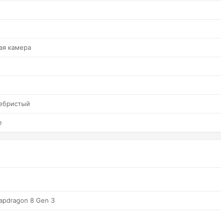
ая камера
ебристый
е
apdragon 8 Gen 3