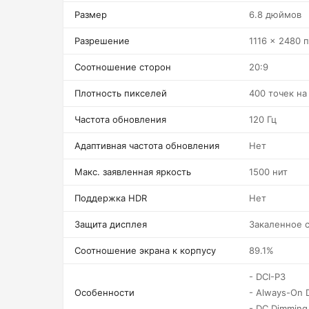
Размер
6.8 дюймов
Разрешение
1116 x 2480 
Соотношение сторон
20:9
Плотность пикселей
400 точек н
Частота обновления
120 Гц
Адаптивная частота обновления
Нет
Макс. заявленная яркость
1500 нит
Поддержка HDR
Нет
Защита дисплея
Закаленное 
Соотношение экрана к корпусу
89.1%
- DCI-P3
Особенности
- Always-On D
- DC Dimming