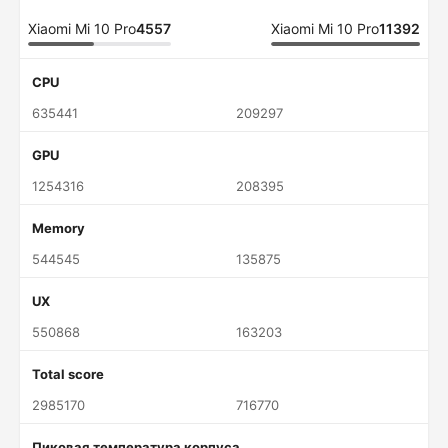
Xiaomi Mi 10 Pro
4557
Xiaomi Mi 10 Pro
11392
CPU
635441
209297
GPU
1254316
208395
Memory
544545
135875
UX
550868
163203
Total score
2985170
716770
Пиковая температура корпуса