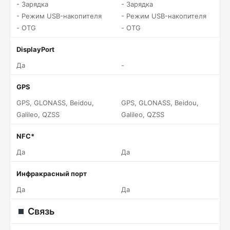
- Зарядка
- Зарядка
- Режим USB-накопителя
- Режим USB-накопителя
- OTG
- OTG
DisplayPort
Да
-
GPS
GPS, GLONASS, Beidou,
GPS, GLONASS, Beidou,
Galileo, QZSS
Galileo, QZSS
NFC*
Да
Да
Инфракрасный порт
Да
Да
Связь