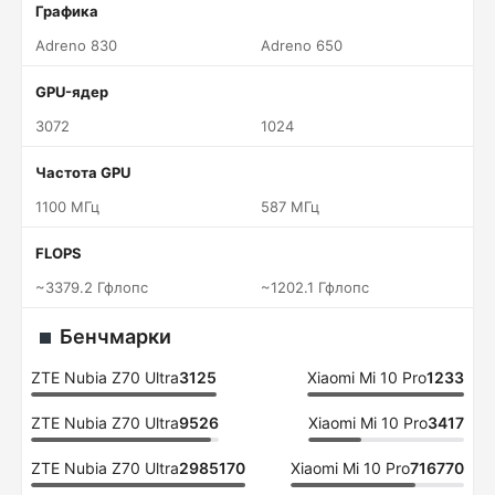
Графика
Adreno 830
Adreno 650
GPU-ядер
3072
1024
Частота GPU
1100 МГц
587 МГц
FLOPS
~3379.2 Гфлопс
~1202.1 Гфлопс
Бенчмарки
ZTE Nubia Z70 Ultra
3125
Xiaomi Mi 10 Pro
1233
ZTE Nubia Z70 Ultra
9526
Xiaomi Mi 10 Pro
3417
ZTE Nubia Z70 Ultra
2985170
Xiaomi Mi 10 Pro
716770