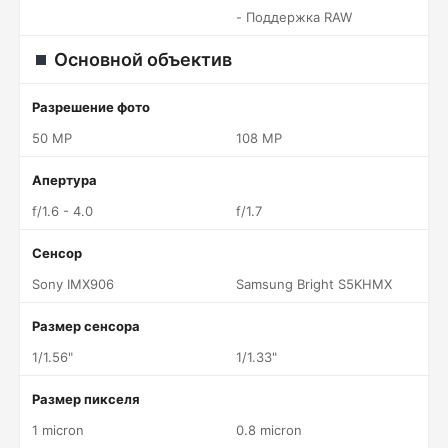
- Поддержка RAW
Основной объектив
Разрешение фото
50 MP
108 MP
Апертура
f/1.6 - 4.0
f/1.7
Сенсор
Sony IMX906
Samsung Bright S5KHMX
Размер сенсора
1/1.56"
1/1.33"
Размер пикселя
1 micron
0.8 micron