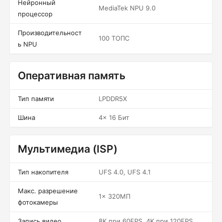
Нейронный
MediaTek NPU 9.0
процессор
Производительност
100 ТОПС
ь NPU
Оперативная память
Тип памяти
LPDDR5X
Шина
4x 16 Бит
Мультимедиа (ISP)
Тип накопителя
UFS 4.0, UFS 4.1
Макс. разрешение
1x 320МП
фотокамеры
Запись видео
8K при 60FPS, 4K при 120FPS