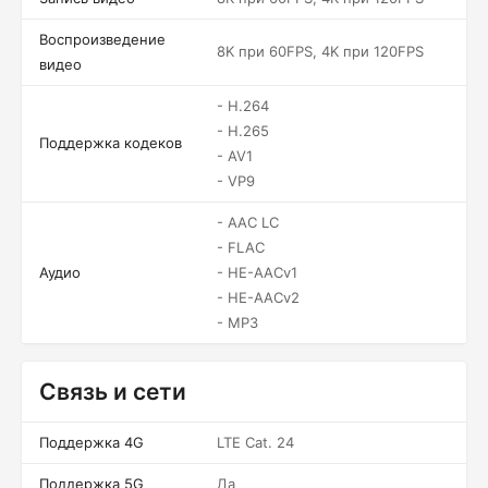
Воспроизведение
8K при 60FPS, 4K при 120FPS
видео
- H.264
- H.265
Поддержка кодеков
- AV1
- VP9
- AAC LC
- FLAC
Аудио
- HE-AACv1
- HE-AACv2
- MP3
Связь и сети
Поддержка 4G
LTE Cat. 24
Поддержка 5G
Да