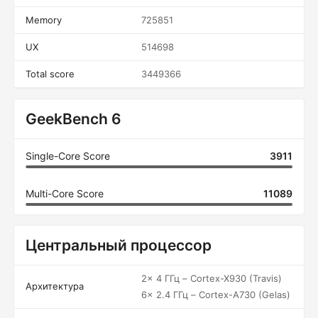
Memory
725851
UX
514698
Total score
3449366
GeekBench 6
Single-Core Score
3911
Multi-Core Score
11089
Центральный процессор
2x 4 ГГц – Cortex-X930 (Travis)
Архитектура
6x 2.4 ГГц – Cortex-A730 (Gelas)