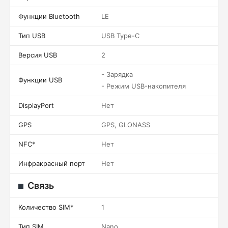
Функции Bluetooth
LE
Тип USB
USB Type-C
Версия USB
2
- Зарядка
Функции USB
- Режим USB-накопителя
DisplayPort
Нет
GPS
GPS, GLONASS
NFC*
Нет
Инфракрасный порт
Нет
Связь
Количество SIM*
1
Тип SIM
Nano