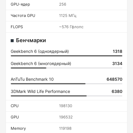
GPU-ядер
256
Частота GPU
1125 МГц
FLOPS
~576 Гфлопс
Бенчмарки
Geekbench 6 (одноядерный)
1318
Geekbench 6 (многоядерный)
3134
AnTuTu Benchmark 10
648570
3DMark Wild Life Performance
6380
CPU
198130
GPU
196532
Memory
119198