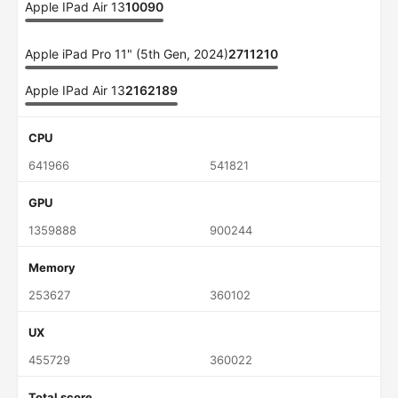
Apple IPad Air 13
10090
Apple iPad Pro 11" (5th Gen, 2024)
2711210
Apple IPad Air 13
2162189
CPU
641966
541821
GPU
1359888
900244
Memory
253627
360102
UX
455729
360022
Total score