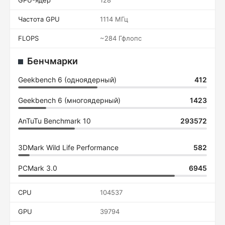
GPU-ядер
128
Частота GPU
1114 МГц
FLOPS
~284 Гфлопс
Бенчмарки
Geekbench 6 (одноядерный)
412
Geekbench 6 (многоядерный)
1423
AnTuTu Benchmark 10
293572
3DMark Wild Life Performance
582
PCMark 3.0
6945
CPU
104537
GPU
39794