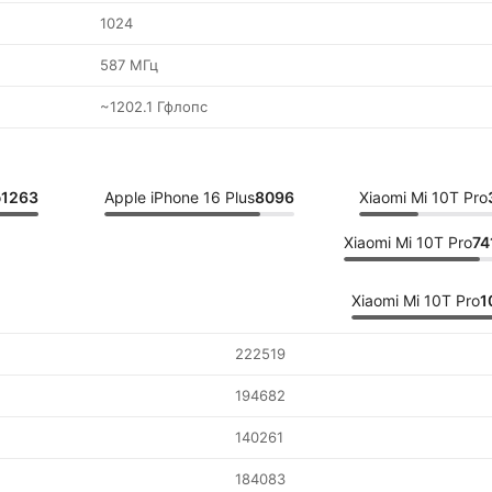
1024
587 МГц
~1202.1 Гфлопс
o
1263
Apple iPhone 16 Plus
8096
Xiaomi Mi 10T Pro
Xiaomi Mi 10T Pro
74
Xiaomi Mi 10T Pro
1
222519
194682
140261
184083