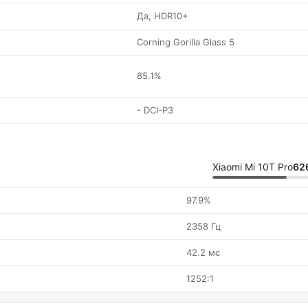
Да, HDR10+
Corning Gorilla Glass 5
85.1%
- DCI-P3
Xiaomi Mi 10T Pro
62
97.9%
2358 Гц
42.2 мс
1252:1