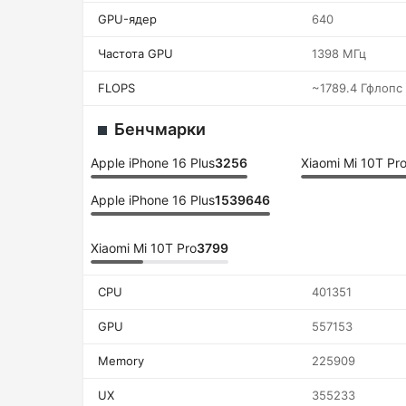
GPU-ядер
640
Частота GPU
1398 МГц
FLOPS
~1789.4 Гфлопс
Бенчмарки
Apple iPhone 16 Plus
3256
Xiaomi Mi 10T Pr
Apple iPhone 16 Plus
1539646
Xiaomi Mi 10T Pro
3799
CPU
401351
GPU
557153
Memory
225909
UX
355233