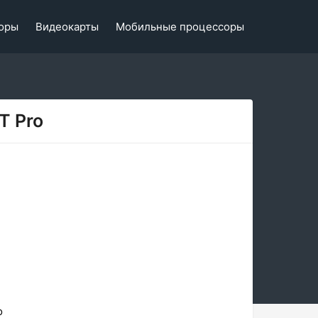
оры
Видеокарты
Мобильные процессоры
T Pro
o