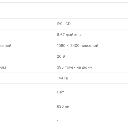
IPS LCD
6.67 дюймов
кселей
1080 x 2400 пикселей
20:9
юйм
395 точек на дюйм
144 Гц
Нет
630 нит
-