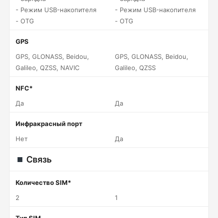
- Режим USB-накопителя
- Режим USB-накопителя
- OTG
- OTG
GPS
GPS, GLONASS, Beidou,
GPS, GLONASS, Beidou,
Galileo, QZSS, NAVIC
Galileo, QZSS
NFC*
Да
Да
Инфракрасный порт
Нет
Да
Связь
Количество SIM*
2
1