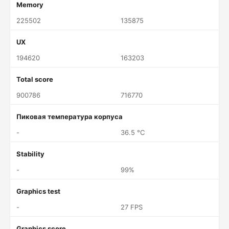
Memory
225502
135875
UX
194620
163203
Total score
900786
716770
Пиковая температура корпуса
-
36.5 °C
Stability
-
99%
Graphics test
-
27 FPS
Graphics score