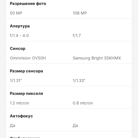
Разрешение фото
50 MP
108 MP
Апертура
f/1.4 - 4.0
f/1.7
Сенсор
Omnivision OV50H
Samsung Bright S5KHMX
Размер сенсора
1/1.31"
1/1.33"
Размер пикселя
1.2 micron
0.8 micron
Автофокус
Да
Да