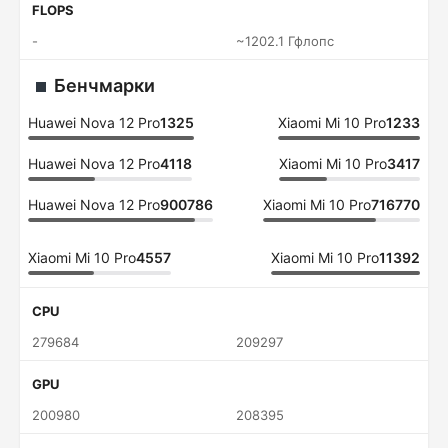
FLOPS
-
~1202.1 Гфлопс
Бенчмарки
Huawei Nova 12 Pro
1325
Xiaomi Mi 10 Pro
1233
Huawei Nova 12 Pro
4118
Xiaomi Mi 10 Pro
3417
Huawei Nova 12 Pro
900786
Xiaomi Mi 10 Pro
716770
Xiaomi Mi 10 Pro
4557
Xiaomi Mi 10 Pro
11392
CPU
279684
209297
GPU
200980
208395