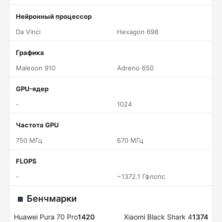
Нейронный процессор
Da Vinci
Hexagon 698
Графика
Maleoon 910
Adreno 650
GPU-ядер
-
1024
Частота GPU
750 МГц
670 МГц
FLOPS
-
~1372.1 Гфлопс
Бенчмарки
Huawei Pura 70 Pro
1420
Xiaomi Black Shark 4
1374