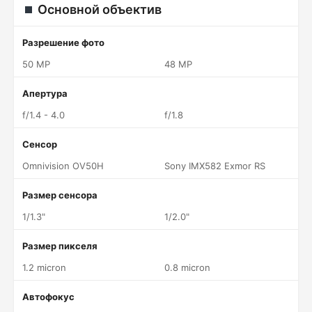
Основной объектив
Разрешение фото
50 MP
48 MP
Апертура
f/1.4 - 4.0
f/1.8
Сенсор
Omnivision OV50H
Sony IMX582 Exmor RS
Размер сенсора
1/1.3"
1/2.0"
Размер пикселя
1.2 micron
0.8 micron
Автофокус