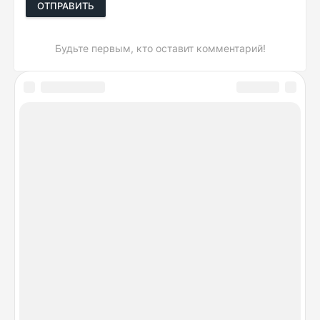
ОТПРАВИТЬ
Будьте первым, кто оставит комментарий!
DeviceSpecifications.ru © 2026. Лучшие сравнения
гаджетов