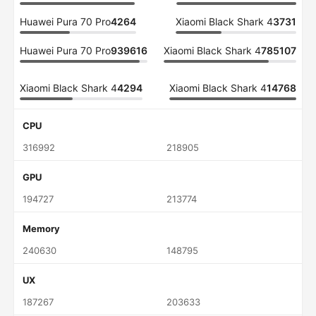
Huawei Pura 70 Pro
4264
Xiaomi Black Shark 4
3731
Huawei Pura 70 Pro
939616
Xiaomi Black Shark 4
785107
Xiaomi Black Shark 4
4294
Xiaomi Black Shark 4
14768
CPU
316992
218905
GPU
194727
213774
Memory
240630
148795
UX
187267
203633