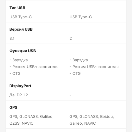
Тип USB
USB Type-C
USB Type-C
Версия USB
3.1
2
Функции USB
- Зарядка
- Зарядка
- Режим USB-накопителя
- Режим USB-накопителя
- OTG
- OTG
DisplayPort
Да, DP 1.2
-
GPS
GPS, GLONASS, Galileo,
GPS, GLONASS, Beidou,
QZSS, NAVIC
Galileo, NAVIC