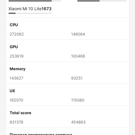
Xiaomi Mi 10 Lite
1673
CPU
272062
146064
GPU
253619
100468
Memory
143627
93251
UX
162070
115080
Total score
831378
454863
Пиковая температура корпуса