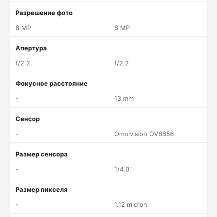
Разрешение фото
8 MP
8 MP
Апертура
f/2.2
f/2.2
Фокусное расстояние
-
13 mm
Сенсор
-
Omnivision OV8856
Размер сенсора
-
1/4.0"
Размер пикселя
-
1.12 micron