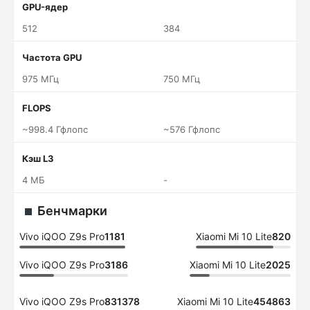
GPU-ядер
512
384
Частота GPU
975 МГц
750 МГц
FLOPS
~998.4 Гфлопс
~576 Гфлопс
Кэш L3
4 МБ
-
Бенчмарки
Vivo iQOO Z9s Pro
1181
Xiaomi Mi 10 Lite
820
Vivo iQOO Z9s Pro
3186
Xiaomi Mi 10 Lite
2025
Vivo iQOO Z9s Pro
831378
Xiaomi Mi 10 Lite
454863