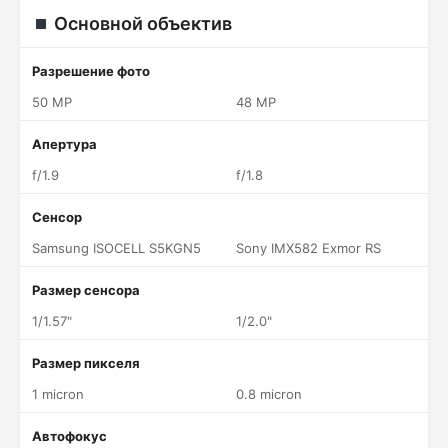
Основной объектив
Разрешение фото
50 MP
48 MP
Апертура
f/1.9
f/1.8
Сенсор
Samsung ISOCELL S5KGN5
Sony IMX582 Exmor RS
Размер сенсора
1/1.57"
1/2.0"
Размер пикселя
1 micron
0.8 micron
Автофокус