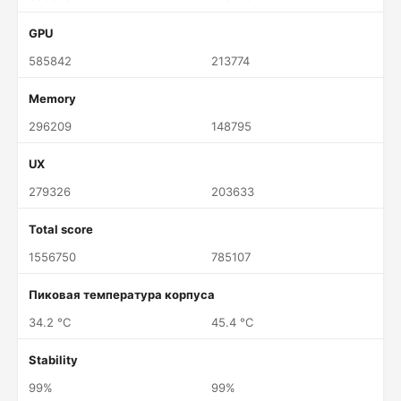
GPU
585842
213774
Memory
296209
148795
UX
279326
203633
Total score
1556750
785107
Пиковая температура корпуса
34.2 °C
45.4 °C
Stability
99%
99%