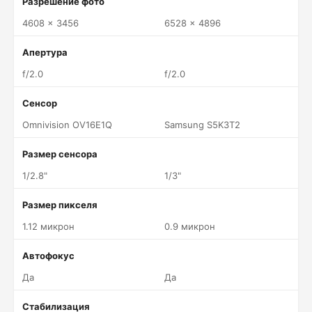
Разрешение фото
4608 x 3456
6528 x 4896
Апертура
f/2.0
f/2.0
Сенсор
Omnivision OV16E1Q
Samsung S5K3T2
Размер сенсора
1/2.8"
1/3"
Размер пикселя
1.12 микрон
0.9 микрон
Автофокус
Да
Да
Стабилизация