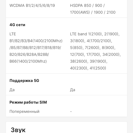
WCDMA B1/2/4/5/6/8/19
HSDPA 850 / 900 /
1700(AWS) / 1900 / 2100
4G сети
LTE
LTE band 1(2100), 2(1900),
B1/B2/B3/B4(1400/2100Mhz)
3(1800), 4(1700/2100),
/B5/B7/B8/B12/B17/B18/B19/
5(850), 7(2600), 8(900),
B20/B26/B28A/B28B/
12(700), 17(700), 34(2000),
B66(1400/2100Mhz)
38(2600), 39(1900),
40(2300), 41(2500)
Поддержка 5G
Да
Да
Режим работы SIM
Попеременный
-
Звук