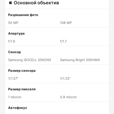
Основной объектив
Разрешение фото
50 MP
108 MP
Апертура
f/1.9
f/1.7
Сенсор
Samsung ISOCELL S5KGN5
Samsung Bright S5KHMX
Размер сенсора
1/1.57"
1/1.33"
Размер пикселя
1 micron
0.8 micron
Автофокус