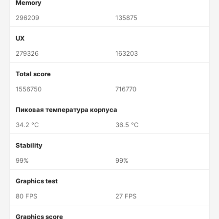
Memory
296209
135875
UX
279326
163203
Total score
1556750
716770
Пиковая температура корпуса
34.2 °C
36.5 °C
Stability
99%
99%
Graphics test
80 FPS
27 FPS
Graphics score