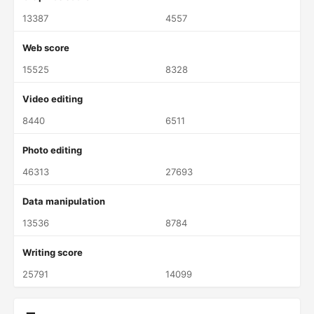
13387
4557
Web score
15525
8328
Video editing
8440
6511
Photo editing
46313
27693
Data manipulation
13536
8784
Writing score
25791
14099