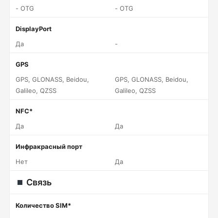
- OTG
- OTG
DisplayPort
Да
-
GPS
GPS, GLONASS, Beidou,
GPS, GLONASS, Beidou,
Galileo, QZSS
Galileo, QZSS
NFC*
Да
Да
Инфракрасный порт
Нет
Да
Связь
Количество SIM*