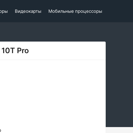
оры
Видеокарты
Мобильные процессоры
 10T Pro
o