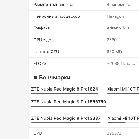
Размер транзистора
4 нанометра
Нейронный процессор
Hexagon
Графика
Adreno 740
GPU-ядер
2560
Частота GPU
680 МГц
FLOPS
~2089 Гфлопс
Бенчмарки
ZTE Nubia Red Magic 8 Pro
1624
Xiaomi Mi 10T 
ZTE Nubia Red Magic 8 Pro
1556750
ZTE Nubia Red Magic 8 Pro
13387
Xiaomi Mi 10T 
CPU
395373