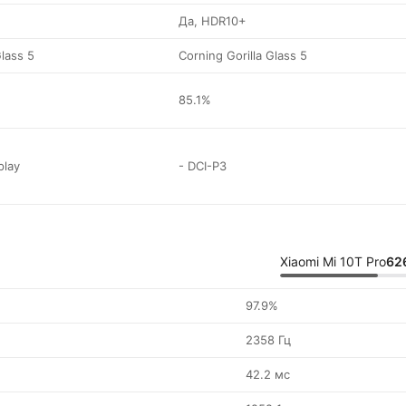
Да, HDR10+
Glass 5
Corning Gorilla Glass 5
85.1%
play
- DCI-P3
Xiaomi Mi 10T Pro
62
97.9%
2358 Гц
42.2 мс